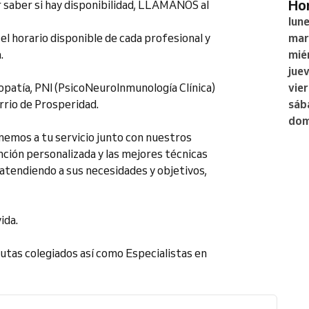
H
 saber si hay disponibilidad, LLÁMANOS al
lun
el horario disponible de cada profesional y
mar
.
mié
jue
opatía, PNI (PsicoNeuroInmunología Clínica)
vie
rrio de Prosperidad.
sáb
dom
emos a tu servicio junto con nuestros
ción personalizada y las mejores técnicas
atendiendo a sus necesidades y objetivos,
ida.
utas colegiados así como Especialistas en