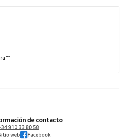
ara
""
formación de contacto
+34 910 33 80 58
Sitio web
Facebook